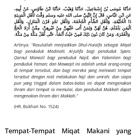
حَدَّثَنَا مُوسَى بْنُ إِسْمَاعِيلَ، حَدَّثَنَا وُهَيْبٌ، حَدَّثَنَا ابْنُ طَاوُسٍ، عَنْ أَبِيهِ،
عَنِ ابْنِ عَبَّاسٍ، قَالَ إِنَّ النَّبِيَّ صلى الله عليه وسلم وَقَّتَ لأَهْلِ الْمَدِينَةِ
ذَا الْحُلَيْفَةِ، وَلأَهْلِ الشَّأْمِ الْجُحْفَةَ، وَلأَهْلِ نَجْدٍ قَرْنَ الْمَنَازِلِ، وَلأَهْلِ
الْيَمَنِ يَلَمْلَمَ، هُنَّ لَهُنَّ وَلِمَنْ أَتَى عَلَيْهِنَّ مِنْ غَيْرِهِنَّ، مِمَّنْ أَرَادَ الْحَجَّ
وَالْعُمْرَةَ، وَمَنْ كَانَ دُونَ ذَلِكَ فَمِنْ حَيْثُ أَنْشَأَ، حَتَّى أَهْلُ مَكَّةَ مِنْ مَكَّةَ‏.
Artinya:
“Rasulullah menjadikan Dhul-Huiaifa sebagai Miqat
bagi penduduk Madinah; Al-Juhfa bagi penduduk Syam;
Qarnul Manazil bagi penduduk Najd; dan Yalamlam bagi
penduduk Yaman; dan Mawaqit ini adalah untuk orang-orang
di tempat tersebut, dan bagi mereka yang melewati tempat
tersebut dengan niat melakukan haji dan umrah; dan siapa
pun yang tinggal dalam batas-batas ini dapat mengenakan
Ihram dari tempat ia memulai, dan penduduk Makkah dapat
mengenakan ihram dari Makkah.”
(HR. Bukhari No. 1524)
Tempat-Tempat Miqat Makani yang