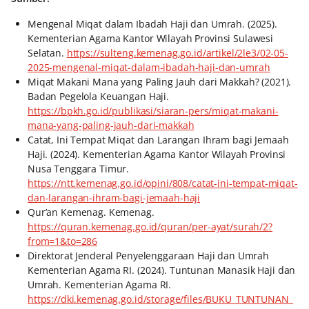
Mengenal Miqat dalam Ibadah Haji dan Umrah. (2025).
Kementerian Agama Kantor Wilayah Provinsi Sulawesi
Selatan.
https://sulteng.kemenag.go.id/artikel/2le3/02-05-
2025-mengenal-miqat-dalam-ibadah-haji-dan-umrah
Miqat Makani Mana yang Paling Jauh dari Makkah? (2021).
Badan Pegelola Keuangan Haji.
https://bpkh.go.id/publikasi/siaran-pers/miqat-makani-
mana-yang-paling-jauh-dari-makkah
Catat, Ini Tempat Miqat dan Larangan Ihram bagi Jemaah
Haji. (2024). Kementerian Agama Kantor Wilayah Provinsi
Nusa Tenggara Timur.
https://ntt.kemenag.go.id/opini/808/catat-ini-tempat-miqat-
dan-larangan-ihram-bagi-jemaah-haji
Qur’an Kemenag. Kemenag.
https://quran.kemenag.go.id/quran/per-ayat/surah/2?
from=1&to=286
Direktorat Jenderal Penyelenggaraan Haji dan Umrah
Kementerian Agama RI. (2024). Tuntunan Manasik Haji dan
Umrah. Kementerian Agama RI.
https://dki.kemenag.go.id/storage/files/BUKU_TUNTUNAN_