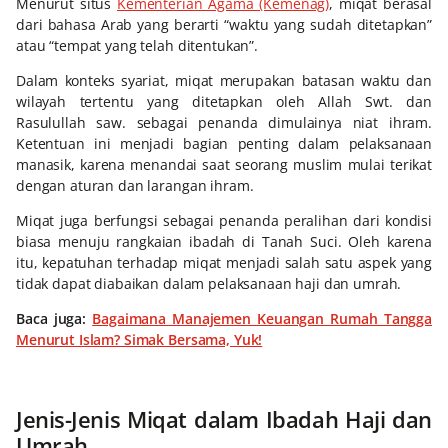
Menurut situs
Kementerian Agama (Kemenag)
, miqat berasal
dari bahasa Arab yang berarti “waktu yang sudah ditetapkan”
atau “tempat yang telah ditentukan”.
Dalam konteks syariat, miqat merupakan batasan waktu dan
wilayah tertentu yang ditetapkan oleh Allah Swt. dan
Rasulullah saw. sebagai penanda dimulainya niat ihram.
Ketentuan ini menjadi bagian penting dalam pelaksanaan
manasik, karena menandai saat seorang muslim mulai terikat
dengan aturan dan larangan ihram.
Miqat juga berfungsi sebagai penanda peralihan dari kondisi
biasa menuju rangkaian ibadah di Tanah Suci. Oleh karena
itu, kepatuhan terhadap miqat menjadi salah satu aspek yang
tidak dapat diabaikan dalam pelaksanaan haji dan umrah.
Baca juga:
Bagaimana Manajemen Keuangan Rumah Tangga
Menurut Islam? Simak Bersama, Yuk!
Jenis-Jenis Miqat dalam Ibadah Haji dan
Umrah