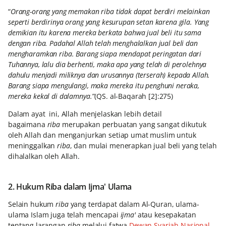
“
Orang-orang yang memakan riba tidak dapat berdiri melainkan
seperti berdirinya orang yang kesurupan setan karena gila. Yang
demikian itu karena mereka berkata bahwa jual beli itu sama
dengan riba. Padahal Allah telah menghalalkan jual beli dan
mengharamkan riba. Barang siapa mendapat peringatan dari
Tuhannya, lalu dia berhenti, maka apa yang telah di perolehnya
dahulu menjadi miliknya dan urusannya (terserah) kepada Allah.
Barang siapa mengulangi, maka mereka itu penghuni neraka,
mereka kekal di dalamnya.
”(QS. al-Baqarah [2]:275)
Dalam ayat ini, Allah menjelaskan lebih detail
bagaimana
riba
merupakan perbuatan yang sangat dikutuk
oleh Allah dan menganjurkan setiap umat muslim untuk
meninggalkan
riba
, dan mulai menerapkan jual beli yang telah
dihalalkan oleh Allah.
2. Hukum Riba dalam Ijma' Ulama
Selain hukum
riba
yang terdapat dalam Al-Quran, ulama-
ulama Islam juga telah mencapai
ijma'
atau kesepakatan
tentang larangan
riba
melalui fatwa
Dewan Syariah Nasional