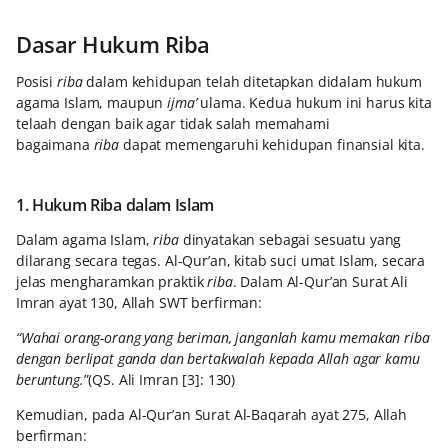
Dasar Hukum Riba
Posisi
riba
dalam kehidupan telah ditetapkan didalam hukum
agama Islam, maupun
ijma’
ulama. Kedua hukum ini harus kita
telaah dengan baik agar tidak salah memahami
bagaimana
riba
dapat memengaruhi kehidupan finansial kita.
1. Hukum Riba dalam Islam
Dalam agama Islam,
riba
dinyatakan sebagai sesuatu yang
dilarang secara tegas. Al-Qur’an, kitab suci umat Islam, secara
jelas mengharamkan praktik
riba
. Dalam Al-Qur’an Surat Ali
Imran ayat 130, Allah SWT berfirman:
“Wahai orang-orang yang beriman, janganlah kamu memakan riba
dengan berlipat ganda dan bertakwalah kepada Allah agar kamu
beruntung.
”(QS. Ali Imran [3]: 130)
Kemudian, pada Al-Qur’an Surat Al-Baqarah ayat 275, Allah
berfirman: