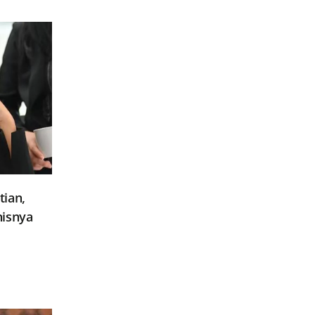
ian,
nisnya