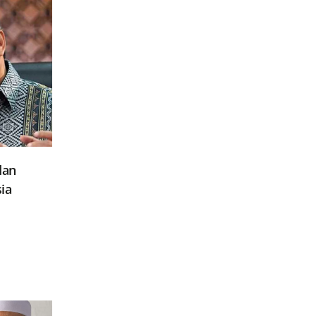
dan
ia