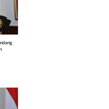
Undang
n