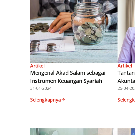
Artikel
Artikel
Mengenal Akad Salam sebagai
Tantan
Instrumen Keuangan Syariah
Akunta
31-01-2024
25-04-20
Selengkapnya
Seleng