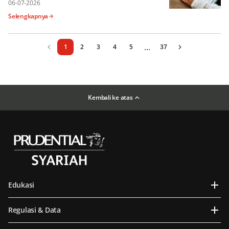
Konvensional
06-07-2026
Selengkapnya
...
1
2
3
4
5
37
Kembali ke atas
Edukasi
Regulasi & Data