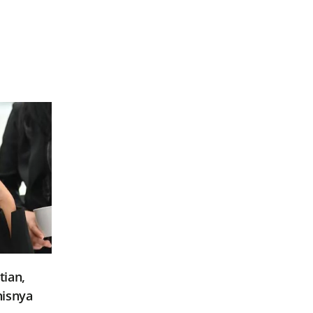
ian,
nisnya