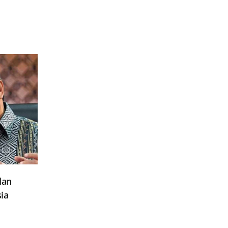
dan
ia