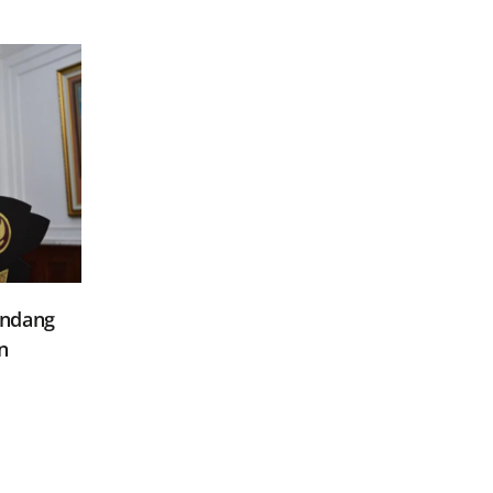
Undang
n