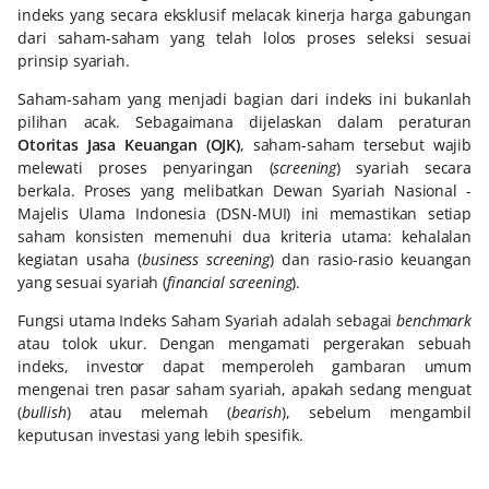
indeks yang secara eksklusif melacak kinerja harga gabungan
dari saham-saham yang telah lolos proses seleksi sesuai
prinsip syariah.
Saham-saham yang menjadi bagian dari indeks ini bukanlah
pilihan acak. Sebagaimana dijelaskan dalam peraturan
Otoritas Jasa Keuangan (OJK)
, saham-saham tersebut wajib
melewati proses penyaringan (
screening
) syariah secara
berkala. Proses yang melibatkan Dewan Syariah Nasional -
Majelis Ulama Indonesia (DSN-MUI) ini memastikan setiap
saham konsisten memenuhi dua kriteria utama: kehalalan
kegiatan usaha (
business screening
) dan rasio-rasio keuangan
yang sesuai syariah (
financial screening
).
Fungsi utama Indeks Saham Syariah adalah sebagai
benchmark
atau tolok ukur. Dengan mengamati pergerakan sebuah
indeks, investor dapat memperoleh gambaran umum
mengenai tren pasar saham syariah, apakah sedang menguat
(
bullish
) atau melemah (
bearish
), sebelum mengambil
keputusan investasi yang lebih spesifik.