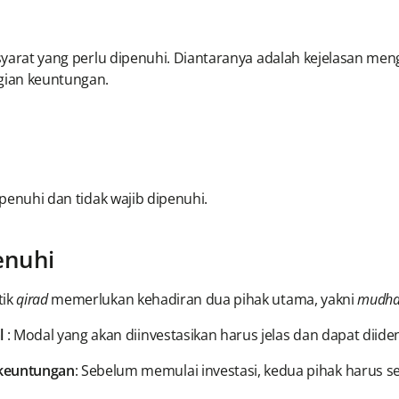
l
i syarat yang perlu dipenuhi. Diantaranya adalah kejelasan 
agian keuntungan.
ipenuhi dan tidak wajib dipenuhi.
enuhi
tik
qirad
memerlukan kehadiran dua pihak utama, yakni
mudha
l
: Modal yang akan diinvestasikan harus jelas dan dapat diident
keuntungan
: Sebelum memulai investasi, kedua pihak harus