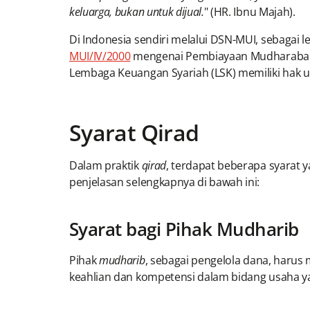
keluarga, bukan untuk dijual.
" (HR. Ibnu Majah).
Di Indonesia sendiri melalui DSN-MUI, sebag
MUI/IV/2000
mengenai Pembiayaan Mudharabah
Lembaga Keuangan Syariah (LSK) memiliki hak u
Syarat Qirad
Dalam praktik
qirad
, terdapat beberapa syarat y
penjelasan selengkapnya di bawah ini:
Syarat bagi Pihak Mudharib
Pihak
mudharib
, sebagai pengelola dana, harus
keahlian dan kompetensi dalam bidang usaha ya