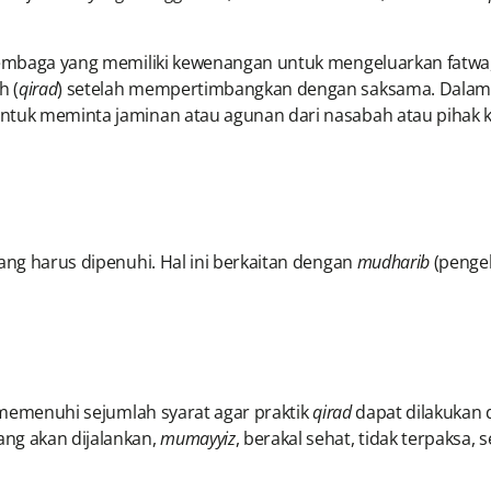
ai lembaga yang memiliki kewenangan untuk mengeluarkan fa
 (
qirad
) setelah mempertimbangkan dengan saksama. Dalam
ntuk meminta jaminan atau agunan dari nasabah atau pihak k
ang harus dipenuhi. Hal ini berkaitan dengan
mudharib
(pengel
 memenuhi sejumlah syarat agar praktik
qirad
dapat dilakukan 
ng akan dijalankan,
mumayyiz
, berakal sehat, tidak terpaksa,