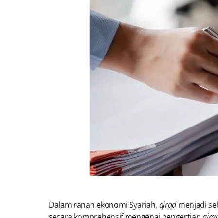
Dalam ranah ekonomi Syariah,
qirad
menjadi seb
secara komprehensif mengenai pengertian
qira