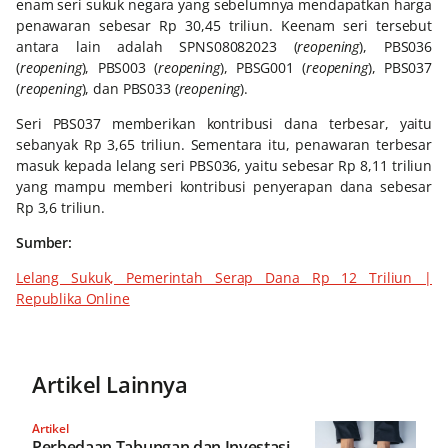
enam seri sukuk negara yang sebelumnya mendapatkan harga
penawaran sebesar Rp 30,45 triliun. Keenam seri tersebut
antara lain adalah SPNS08082023 (
reopening
), PBS036
(
reopening
), PBS003 (
reopening
), PBSG001 (
reopening
), PBS037
(
reopening
), dan PBS033 (
reopening
).
Seri PBS037 memberikan kontribusi dana terbesar, yaitu
sebanyak Rp 3,65 triliun. Sementara itu, penawaran terbesar
masuk kepada lelang seri PBS036, yaitu sebesar Rp 8,11 triliun
yang mampu memberi kontribusi penyerapan dana sebesar
Rp 3,6 triliun.
Sumber:
Lelang Sukuk, Pemerintah Serap Dana Rp 12 Triliun |
Republika Online
Artikel Lainnya
Artikel
Perbedaan Tabungan dan Investasi,