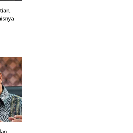
ian,
nisnya
dan