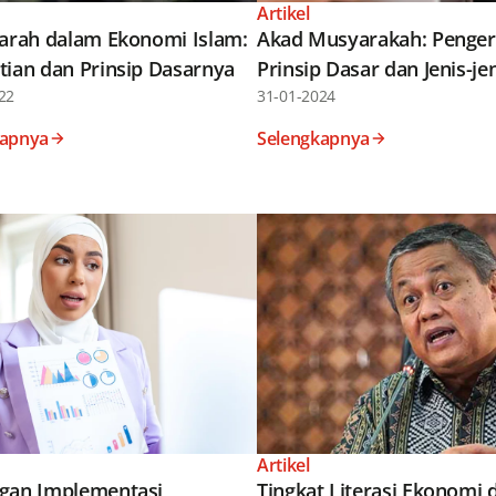
Artikel
jarah dalam Ekonomi Islam:
Akad Musyarakah: Pengert
tian dan Prinsip Dasarnya
Prinsip Dasar dan Jenis-je
22
31-01-2024
kapnya
Selengkapnya
Artikel
gan Implementasi
Tingkat Literasi Ekonomi 