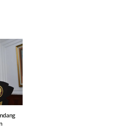
Undang
n