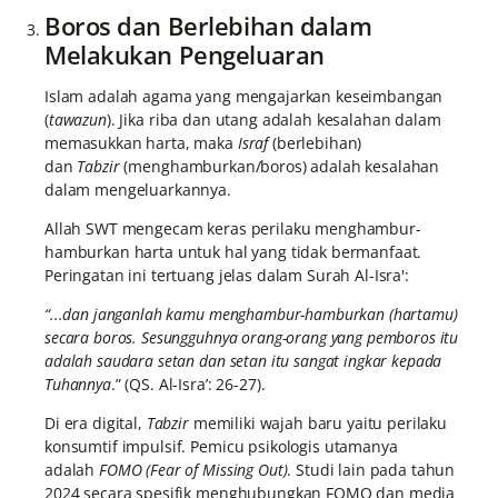
Boros dan Berlebihan dalam
Melakukan Pengeluaran
Islam adalah agama yang mengajarkan keseimbangan
(
tawazun
). Jika riba dan utang adalah kesalahan dalam
memasukkan harta, maka
Israf
(berlebihan)
dan
Tabzir
(menghamburkan/boros) adalah kesalahan
dalam mengeluarkannya.
Allah SWT mengecam keras perilaku menghambur-
hamburkan harta untuk hal yang tidak bermanfaat.
Peringatan ini tertuang jelas dalam Surah Al-Isra':
“...dan janganlah kamu menghambur-hamburkan (hartamu)
secara boros. Sesungguhnya orang-orang yang pemboros itu
adalah saudara setan dan setan itu sangat ingkar kepada
Tuhannya
.” (QS. Al-Isra’: 26-27).
Di era digital,
Tabzir
memiliki wajah baru yaitu perilaku
konsumtif impulsif. Pemicu psikologis utamanya
adalah
FOMO (Fear of Missing Out)
. Studi lain pada tahun
2024 secara spesifik menghubungkan FOMO dan media