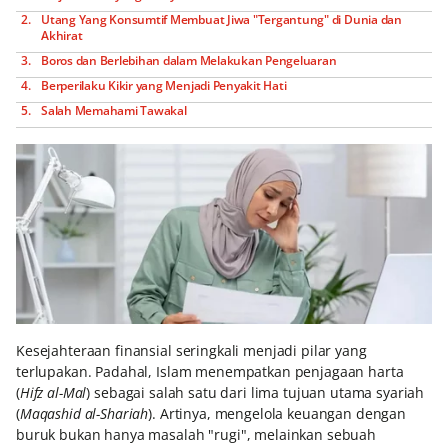
Utang Yang Konsumtif Membuat Jiwa "Tergantung" di Dunia dan
Akhirat
Boros dan Berlebihan dalam Melakukan Pengeluaran
Berperilaku Kikir yang Menjadi Penyakit Hati
Salah Memahami Tawakal
Kesejahteraan finansial seringkali menjadi pilar yang
terlupakan. Padahal, Islam menempatkan penjagaan harta
(
Hifz al-Mal
) sebagai salah satu dari lima tujuan utama syariah
(
Maqashid al-Shariah
). Artinya, mengelola keuangan dengan
buruk bukan hanya masalah "rugi", melainkan sebuah