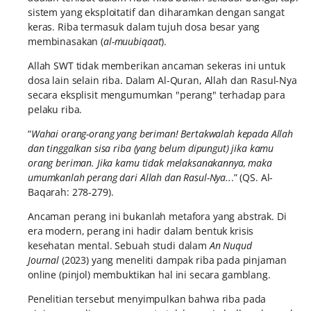
sistem yang eksploitatif dan diharamkan dengan sangat
keras. Riba termasuk dalam tujuh dosa besar yang
membinasakan (
al-muubiqaat
).
Allah SWT tidak memberikan ancaman sekeras ini untuk
dosa lain selain riba. Dalam Al-Quran, Allah dan Rasul-Nya
secara eksplisit mengumumkan "perang" terhadap para
pelaku riba.
“
Wahai orang-orang yang beriman! Bertakwalah kepada Allah
dan tinggalkan sisa riba (yang belum dipungut) jika kamu
orang beriman. Jika kamu tidak melaksanakannya, maka
umumkanlah perang dari Allah dan Rasul-Nya..
.” (QS. Al-
Baqarah: 278-279).
Ancaman perang ini bukanlah metafora yang abstrak. Di
era modern, perang ini hadir dalam bentuk krisis
kesehatan mental. Sebuah studi dalam
An Nuqud
Journal
(2023) yang meneliti dampak riba pada pinjaman
online (pinjol) membuktikan hal ini secara gamblang.
Penelitian tersebut menyimpulkan bahwa riba pada