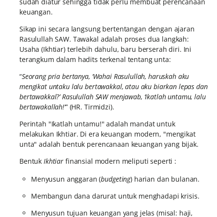
sudah diatur sehingga tidak perlu membuat perencanaan
keuangan.
Sikap ini secara langsung bertentangan dengan ajaran
Rasulullah SAW. Tawakal adalah proses dua langkah:
Usaha (Ikhtiar) terlebih dahulu, baru berserah diri. Ini
terangkum dalam hadits terkenal tentang unta:
“
Seorang pria bertanya, ‘Wahai Rasulullah, haruskah aku
mengikat untaku lalu bertawakkal, atau aku biarkan lepas dan
bertawakkal?’ Rasulullah SAW menjawab, ‘Ikatlah untamu, lalu
bertawakallah!’
” (HR. Tirmidzi).
Perintah "Ikatlah untamu!" adalah mandat untuk
melakukan Ikhtiar. Di era keuangan modern, "mengikat
unta" adalah bentuk perencanaan keuangan yang bijak.
Bentuk
Ikhtiar
finansial modern meliputi seperti :
Menyusun anggaran (
budgeting
) harian dan bulanan.
Membangun dana darurat untuk menghadapi krisis.
Menyusun tujuan keuangan yang jelas (misal: haji,