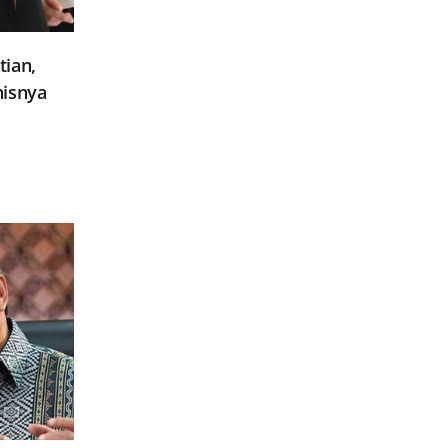
ian,
nisnya