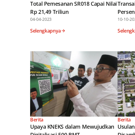
Total Pemesanan SR018 Capai Nilai
Transa
Rp 21,49 Triliun
Persen 
04-04-2023
10-10-20
Selengkapnya
Seleng
Berita
Berita
Upaya KNEKS dalam Mewujudkan
Usulan
Digitalisasi 500 BMT
Disamb