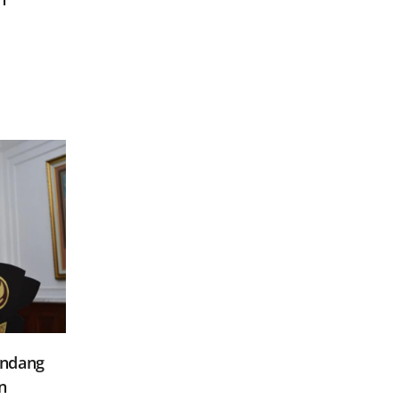
Undang
n