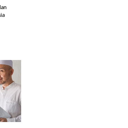
dan
ia