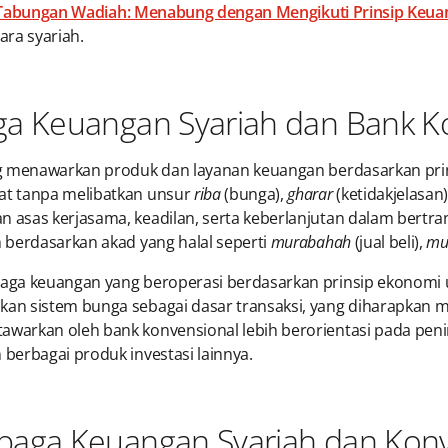
Tabungan Wadiah: Menabung dengan Mengikuti Prinsip Keua
ra syariah.
ga Keuangan Syariah dan Bank K
g menawarkan produk dan layanan keuangan berdasarkan prins
at tanpa melibatkan unsur
riba
(bunga),
gharar
(ketidakjelasan
asas kerjasama, keadilan, serta keberlanjutan dalam bertra
 berdasarkan akad yang halal seperti
murabahah
(jual beli),
mu
aga keuangan yang beroperasi berdasarkan prinsip ekonomi 
an sistem bunga sebagai dasar transaksi, yang diharapkan 
arkan oleh bank konvensional lebih berorientasi pada penin
berbagai produk investasi lainnya.
baga Keuangan Syariah dan Konv