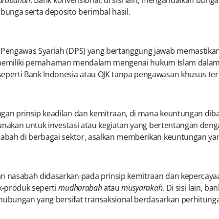
rabahah
. Bank konvensional, di sisi lain, mengandalkan bu
unga serta deposito berimbal hasil.
Pengawas Syariah (DPS) yang bertanggung jawab memastikan 
ang memiliki pemahaman mendalam mengenai hukum Islam dalam
perti Bank Indonesia atau OJK tanpa pengawasan khusus terk
an prinsip keadilan dan kemitraan, di mana keuntungan diba
unakan untuk investasi atau kegiatan yang bertentangan denga
abah di berbagai sektor, asalkan memberikan keuntungan yan
 nasabah didasarkan pada prinsip kemitraan dan kepercayaa
k-produk seperti
mudharabah
atau
musyarakah
. Di sisi lain,
 hubungan yang bersifat transaksional berdasarkan perhitung