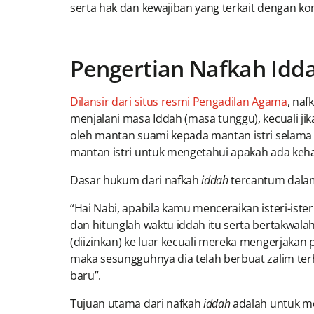
serta hak dan kewajiban yang terkait dengan ko
Pengertian Nafkah Id
Dilansir dari situs resmi Pengadilan Agama
, naf
menjalani masa Iddah (masa tunggu), kecuali ji
oleh mantan suami kepada mantan istri selama 
mantan istri untuk mengetahui apakah ada keha
Dasar hukum dari nafkah
iddah
tercantum dalam A
“Hai Nabi, apabila kamu menceraikan isteri-is
dan hitunglah waktu iddah itu serta bertakwa
(diizinkan) ke luar kecuali mereka mengerjaka
maka sesungguhnya dia telah berbuat zalim ter
baru”.
Tujuan utama dari nafkah
iddah
adalah untuk me