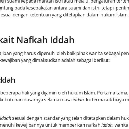
h suami kepada mantan istri atau melalui pengaturan tertent
antung pada kesepakatan antara suami dan istri, tetapi, pen
sesuai dengan ketentuan yang ditetapkan dalam hukum Islam.
kait Nafkah Iddah
wajiban yang harus dipenuhi oleh baik pihak wanita sebagai p
kewajiban yang dimaksudkan adalah sebagai berikut:
Iddah
ki beberapa hak yang dijamin oleh hukum Islam. Pertama-tama
kebutuhan dasarnya selama masa
iddah
. Ini termasuk biaya 
iddah
sesuai dengan standar yang telah ditetapkan dalam huku
 memenuhi kewajibannya untuk memberikan nafkah
iddah
, wanit