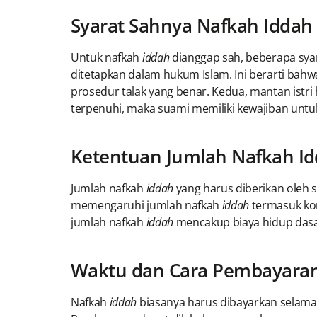
Syarat Sahnya Nafkah Iddah
Untuk nafkah
iddah
dianggap sah, beberapa syar
ditetapkan dalam hukum Islam. Ini berarti bah
prosedur talak yang benar. Kedua, mantan istr
terpenuhi, maka suami memiliki kewajiban un
Ketentuan Jumlah Nafkah I
Jumlah nafkah
iddah
yang harus diberikan oleh s
memengaruhi jumlah nafkah
iddah
termasuk kon
jumlah nafkah
iddah
mencakup biaya hidup dasar
Waktu dan Cara Pembayaran
Nafkah
iddah
biasanya harus dibayarkan selam