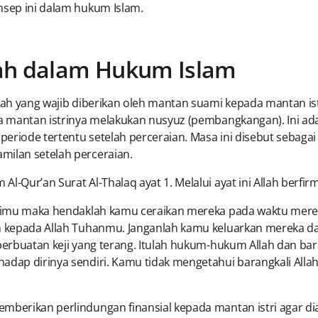
nsep ini dalam hukum Islam.
dah dalam Hukum Islam
kah yang wajib diberikan oleh mantan suami kepada mantan istr
ka mantan istrinya melakukan nusyuz (pembangkangan). Ini ad
periode tertentu setelah perceraian. Masa ini disebut sebaga
milan setelah perceraian.
l-Qur’an Surat Al-Thalaq ayat 1. Melalui ayat ini Allah berfir
terimu maka hendaklah kamu ceraikan mereka pada waktu mere
lah kepada Allah Tuhanmu. Janganlah kamu keluarkan mereka 
n perbuatan keji yang terang. Itulah hukum-hukum Allah dan 
hadap dirinya sendiri. Kamu tidak mengetahui barangkali All
mberikan perlindungan finansial kepada mantan istri agar dia