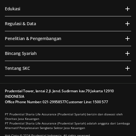
Edukasi
Regulasi & Data
Penelitian & Pengembangan
Bincang Syariah
Tentang SKC
Prudential Tower, lantai 2 Jl. Jend. Sudirman kav.79 Jakarta 12910
INDONESIA
Office Phone Number: 021-29958577
Customer Line: 1500 577
PT Prudential Sharia Life Assurance (Prudential Syariah) berizin dan diawasi oleh
Otoritas Jasa Keuangan
PT Prudential Sharia Life Assurance (Prudential Syariah) adalah anggota dari Lembaga
Alternatif Penyelesaian Sengketa Sektor Jasa Keuangan
Hak Cipta © 2024 Prudential Indonesia. All rights reserved