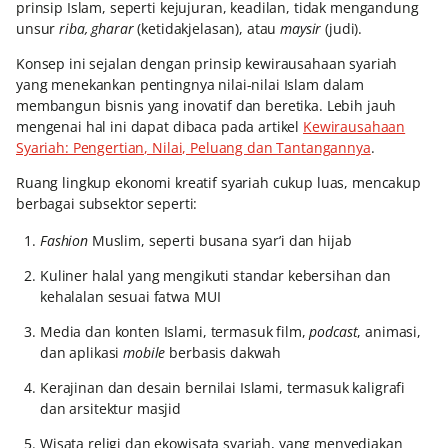
prinsip Islam, seperti kejujuran, keadilan, tidak mengandung
unsur
riba, gharar
(ketidakjelasan), atau
maysir
(judi).
Konsep ini sejalan dengan prinsip kewirausahaan syariah
yang menekankan pentingnya nilai-nilai Islam dalam
membangun bisnis yang inovatif dan beretika. Lebih jauh
mengenai hal ini dapat dibaca pada artikel
Kewirausahaan
Syariah: Pengertian, Nilai, Peluang dan Tantangannya
.
Ruang lingkup ekonomi kreatif syariah cukup luas, mencakup
berbagai subsektor seperti:
Fashion
Muslim, seperti busana syar’i dan hijab
Kuliner halal yang mengikuti standar kebersihan dan
kehalalan sesuai fatwa MUI
Media dan konten Islami, termasuk film,
podcast
, animasi,
dan aplikasi
mobile
berbasis dakwah
Kerajinan dan desain bernilai Islami, termasuk kaligrafi
dan arsitektur masjid
Wisata religi dan ekowisata syariah, yang menyediakan