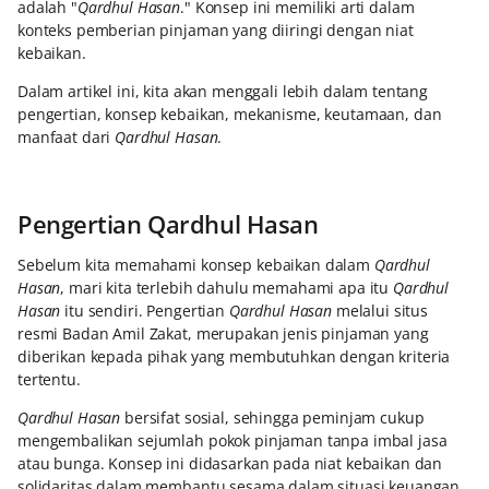
adalah "
Qardhul Hasan
." Konsep ini memiliki arti dalam
konteks pemberian pinjaman yang diiringi dengan niat
kebaikan.
Dalam artikel ini, kita akan menggali lebih dalam tentang
pengertian, konsep kebaikan, mekanisme, keutamaan, dan
manfaat dari
Qardhul Hasan
.
Pengertian Qardhul Hasan
Sebelum kita memahami konsep kebaikan dalam
Qardhul
Hasan
, mari kita terlebih dahulu memahami apa itu
Qardhul
Hasan
itu sendiri. Pengertian
Qardhul Hasan
melalui situs
resmi Badan Amil Zakat, merupakan jenis pinjaman yang
diberikan kepada pihak yang membutuhkan dengan kriteria
tertentu.
Qardhul Hasan
bersifat sosial, sehingga peminjam cukup
mengembalikan sejumlah pokok pinjaman tanpa imbal jasa
atau bunga. Konsep ini didasarkan pada niat kebaikan dan
solidaritas dalam membantu sesama dalam situasi keuangan