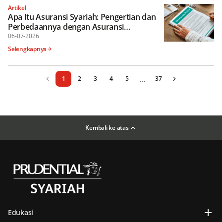
Artikel
Apa Itu Asuransi Syariah: Pengertian dan
Perbedaannya dengan Asuransi
Konvensional
06-07-2026
Selengkapnya
...
1
2
3
4
5
37
Kembali ke atas
Edukasi