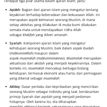
Terdapat tiga pilar utama dalam ajaran Islam, yaitu:
Aqidah
: Bagian dari ajaran Islam yang mengatur tentang
keyakinan terhadap keberadaan dan kekuasaan Allah. Ini
merupakan aspek keimanan seorang Muslim, di mana
setiap aktivitas yang dilakukan di muka bumi dilakukan
semata-mata untuk mendapatkan ridha Allah
sebagai
khalifah
yang diberi amanah.
Syariah
: Komponen ajaran Islam yang mengatur
kehidupan seorang Muslim, baik dalam aspek ibadah
(
HabluminAllah
) maupun dalam
aspek
muamalah
(
Hablumminannas
).
Muamalah
merupakan
aktualisasi dari akidah yang menjadi keyakinannya. Dalam
konteks ini,
muamalah
mencakup berbagai bidang
kehidupan, termasuk ekonomi atau harta, dan perniagaan
yang dikenal sebagai
muamalah
Akhlaq
: Dasar perilaku dan kepribadian yang mencirikan
seorang Muslim sebagai individu yang taat, berdasarkan
prinsip Syariah dan aqidah yang menjadi pedoman
hidupnya. Oleh karena itu, dia diharapkan
memiliki
akhlaqul karimah
, sebagaimana yang dinyatakan