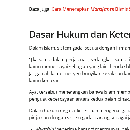
Baca juga
: Cara Menerapkan
Manajemen
Bisnis
Dasar Hukum dan Keten
Dalam Islam, sistem gadai sesuai dengan firman
“Jika kamu dalam perjalanan, sedangkan kamu t
kamu memercayai sebagian yang lain, hendaklah
Janganlah kamu menyembunyikan kesaksian kar
kamu kerjakan”
Ayat tersebut menerangkan bahwa Islam mempe
penguat kepercayaan antara kedua belah pihak.
Dalam hukum negara, ketentuan mengenai gada
pinjaman dengan sistem gadai barang sebagai 
Murtahin
(penerima barang) mempunyai ha