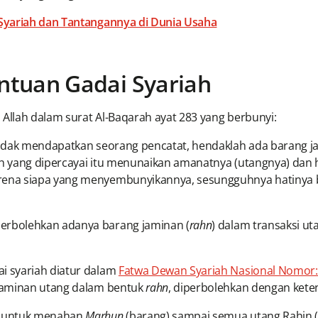
 Syariah dan Tantangannya di Dunia Usaha
tuan Gadai Syariah
 Allah dalam surat Al-Baqarah ayat 283 yang berbunyi:
idak mendapatkan seorang pencatat, hendaklah ada barang jam
 yang dipercayai itu menunaikan amanatnya (utangnya) dan h
ena siapa yang menyembunyikannya, sesungguhnya hatinya b
rbolehkan adanya barang jaminan (
rahn
) dalam transaksi u
i syariah diatur dalam
Fatwa Dewan Syariah Nasional Nomor:
jaminan utang dalam bentuk
rahn
, diperbolehkan dengan keten
k untuk menahan
Marhun
(barang) sampai semua utang Rahin (