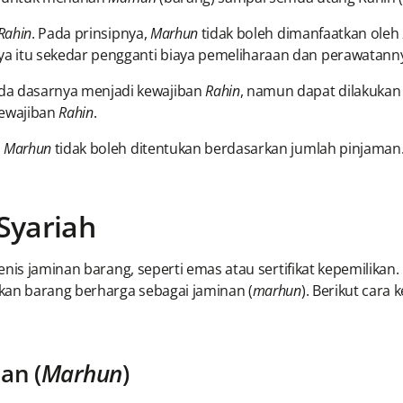
Rahin
. Pada prinsipnya,
Marhun
tidak boleh dimanfaatkan oleh
a itu sekedar pengganti biaya pemeliharaan dan perawatann
a dasarnya menjadi kewajiban
Rahin
, namun dapat dilakukan
kewajiban
Rahin
.
n
Marhun
tidak boleh ditentukan berdasarkan jumlah pinjaman
Syariah
enis jaminan barang, seperti emas atau sertifikat kepemilikan
an barang berharga sebagai jaminan (
marhun
). Berikut cara 
an (
Marhun
)