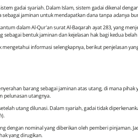
sistem gadai syariah. Dalam Islam, sistem gadai dikenal dengan
 sebagai jaminan untuk mendapatkan dana tanpa adanya bu
cantum dalam Al-Qur'an surat Al-Baqarah ayat 283, yang menj
ng sebagai bentuk jaminan dan kejelasan hak bagi kedua belah 
uk mengetahui informasi selengkapnya, berikut penjelasan yan
penyerahan barang sebagai jaminan atas utang, di mana piha
n pelunasan utangnya.
setelah utang dilunasi. Dalam syariah, gadai tidak diperken
h
).
g dengan nominal yang diberikan oleh pemberi pinjaman. Jadi
ak yang dirugikan.