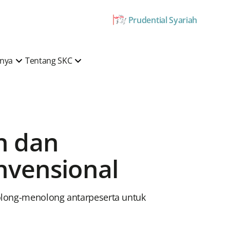
Prudential Syariah
mnya
Tentang SKC
n dan
nvensional
tolong-menolong antarpeserta untuk