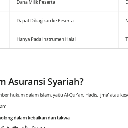
Dana Milik Peserta
D
Dapat Dibagikan ke Peserta
M
Hanya Pada Instrumen Halal
T
 Asuransi Syariah?
er hukum dalam Islam, yaitu Al-Qur’an, Hadis, ijma’ atau ke
alam
enolong dalam kebaikan dan takwa,