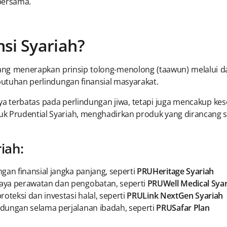
bersama.
si Syariah?
ang menerapkan prinsip tolong-menolong (taawun) melalui d
ebutuhan perlindungan finansial masyarakat.
ya terbatas pada perlindungan jiwa, tetapi juga mencakup kes
k Prudential Syariah, menghadirkan produk yang dirancang se
iah:
gan finansial jangka panjang, seperti
PRUHeritage Syariah
aya perawatan dan pengobatan, seperti
PRUWell Medical Syar
teksi dan investasi halal, seperti
PRULink NextGen Syariah
ndungan selama perjalanan ibadah, seperti
PRUSafar Plan